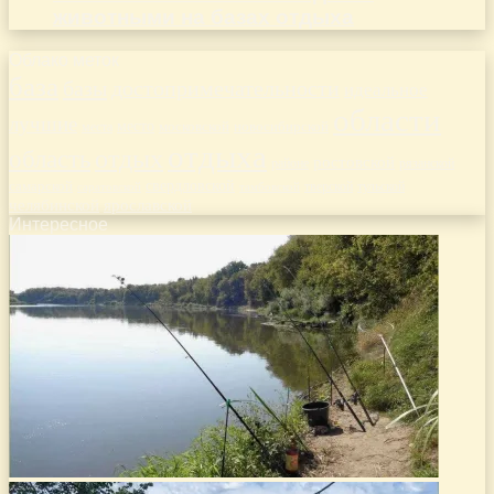
животными на базах отдыха
Облако меток
база
базы
достопримечательности
идеальное
области
лучшие
место
новосибирской
места
московской
отдыха
отдых
область
ростовской
рязанской
районе
самарской
свердловской
тверской
саратовской
тульской
тамбовской
челябинской
ярославской
Интересное