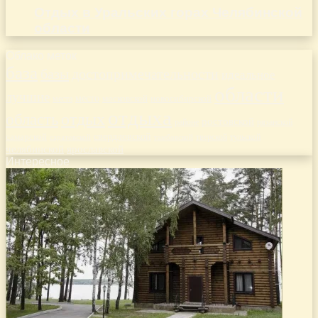
Отдых в Уральских горах Челябинской
области
Облако меток
база
базы
достопримечательности
идеальное
области
лучшие
место
новосибирской
места
московской
отдыха
отдых
область
ростовской
рязанской
районе
самарской
свердловской
тверской
саратовской
тульской
тамбовской
челябинской
ярославской
Интересное