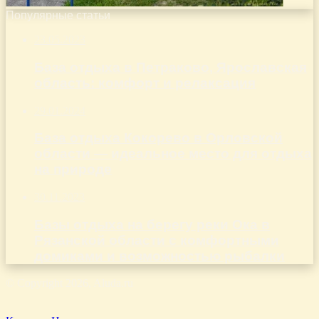
Популярные статьи
23.05.2023
База отдыха в Петраково, Ярославская
область: комфорт и релаксация
29.01.2024
База отдыха Кокорево в Орловской
области — идеальное место для отдыха
на природе
30.11.2023
Базы отдыха на берегу реки Ока в
Рязанской области с комфортными
домиками и возможностью рыбалки
© Copyright 2026, Aluda.ru