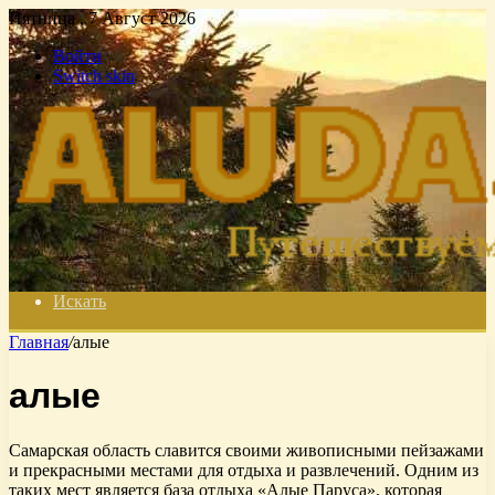
Пятница , 7 Август 2026
Войти
Switch skin
Искать
Главная
/
алые
алые
Самарская область славится своими живописными пейзажами
и прекрасными местами для отдыха и развлечений. Одним из
таких мест является база отдыха «Алые Паруса», которая