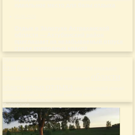
идеальное место для базы отдыха
05.08.2026
Отдых в Золотухе Астраханской
области — Ахтубинский район
приглашает на незабываемый отпуск
среди природных красот
Облако меток
база
базы
достопримечательности
идеальное
области
лучшие
место
новосибирской
места
московской
отдыха
отдых
область
ростовской
рязанской
районе
самарской
свердловской
тверской
саратовской
тульской
тамбовской
ярославской
челябинской
Интересное