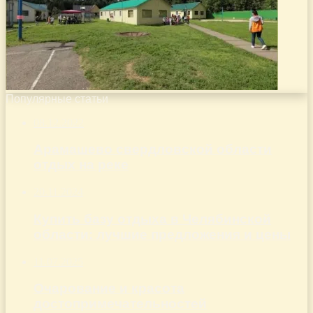
Популярные статьи
08.12.2022
Арамашево свердловской области
отдых на реке
20.11.2024
Купить базу отдыха в Челябинской
области: лучшие предложения и цены
11.07.2025
Очарование и красота
достопримечательностей