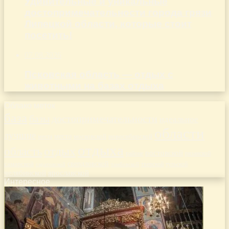
Удивительные и уникальные
достопримечательности города грязи
Липецкой области, которые стоит
посетить!
07.08.2026
Псковская область — отдых с
животными на базах отдыха
Облако меток
база
базы
достопримечательности
идеальное
области
лучшие
место
новосибирской
места
московской
отдыха
отдых
область
ростовской
рязанской
районе
самарской
свердловской
тверской
саратовской
тульской
тамбовской
челябинской
ярославской
Интересное