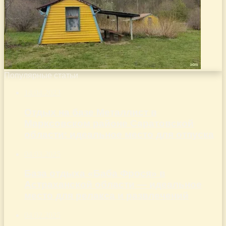
Популярные статьи
14.04.2023
Отдых на базе Металлист в
Марксовском районе Саратовской
области: идеальное место для отпуска
04.03.2025
База отдыха «Баба Фрося» в
Астраханской области — идеальное
место для релакса и развлечений
04.02.2025