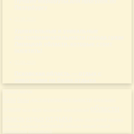
Лучшие маршруты для прогулок по
Петербургу
07.08.2026
Удивительные и уникальные
достопримечательности города грязи
Липецкой области, которые стоит
посетить!
07.08.2026
Псковская область — отдых с
животными на базах отдыха
Облако меток
база
базы
достопримечательности
идеальное
области
лучшие
место
новосибирской
места
московской
отдыха
отдых
область
ростовской
рязанской
районе
самарской
свердловской
тверской
саратовской
тульской
тамбовской
челябинской
ярославской