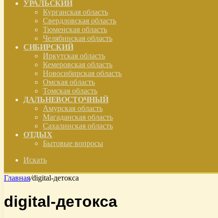
УРАЛЬСКИЙ
Курганская область
Свердловская область
Тюменская область
Челябинская область
СИБИРСКИЙ
Иркутская область
Кемеровская область
Новосибирская область
Омская область
Томская область
ДАЛЬНЕВОСТОЧНЫЙ
Амурская область
Магаданская область
Сахалинская область
ОТДЫХ
Бытовые вопросы
Искать
Главная
/
digital-детокса
digital-детокса