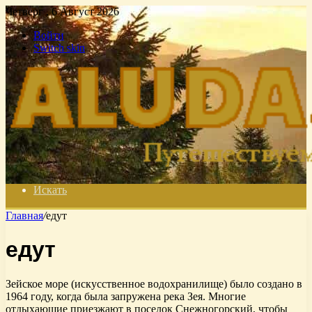
Четверг , 6 Август 2026
Войти
Switch skin
Искать
Главная
/
едут
едут
Зейское море (искусственное водохранилище) было создано в
1964 году, когда была запружена река Зея. Многие
отдыхающие приезжают в поселок Снежногорский, чтобы