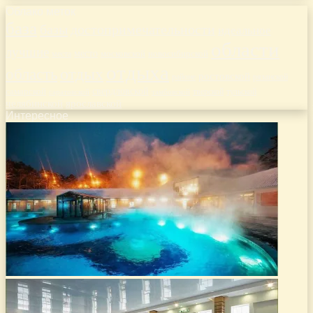
Облако меток
база
базы
достопримечательности
идеальное
области
лучшие
место
новосибирской
места
московской
отдыха
отдых
область
ростовской
рязанской
районе
самарской
свердловской
тверской
саратовской
тульской
тамбовской
челябинской
ярославской
Интересное