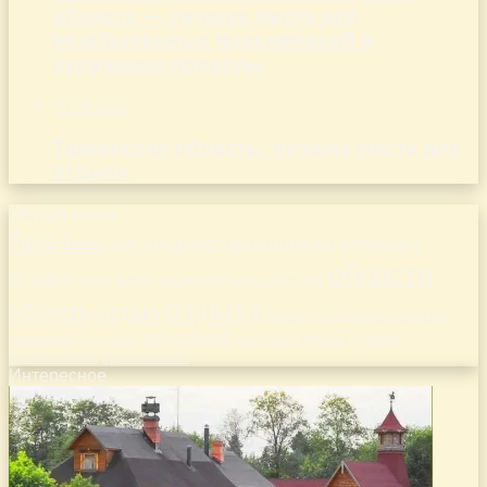
области — лучшие места для
незабываемых приключений в
окружении природы
06.08.2026
Тюменская область: лучшие места для
отдыха
Облако меток
база
базы
достопримечательности
идеальное
области
лучшие
место
новосибирской
места
московской
отдыха
отдых
область
ростовской
рязанской
районе
самарской
свердловской
тверской
саратовской
тульской
тамбовской
челябинской
ярославской
Интересное