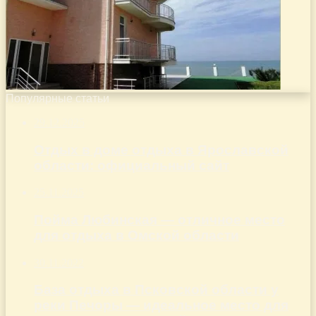
Популярные статьи
29.12.2025
Отдых в доме отдыха в Ярославской
области: официальный сайт
25.11.2025
Пойма Любинская — отличное место
для отдыха в Омской области
30.11.2022
База отдыха в Псковской области у
реки Печоры — идеальное место для