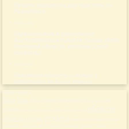
Лучшие маршруты для прогулок по
Петербургу
07.08.2026
Удивительные и уникальные
достопримечательности города грязи
Липецкой области, которые стоит
посетить!
07.08.2026
Псковская область — отдых с
животными на базах отдыха
Облако меток
база
базы
достопримечательности
идеальное
области
лучшие
место
новосибирской
места
московской
отдыха
отдых
область
ростовской
рязанской
районе
самарской
свердловской
тверской
саратовской
тульской
тамбовской