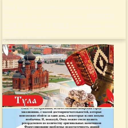
база
базы
достопримечательности
идеальное
области
лучшие
место
новосибирской
места
московской
отдыха
отдых
область
ростовской
рязанской
районе
самарской
свердловской
тверской
саратовской
тульской
тамбовской
челябинской
ярославской
Интересное