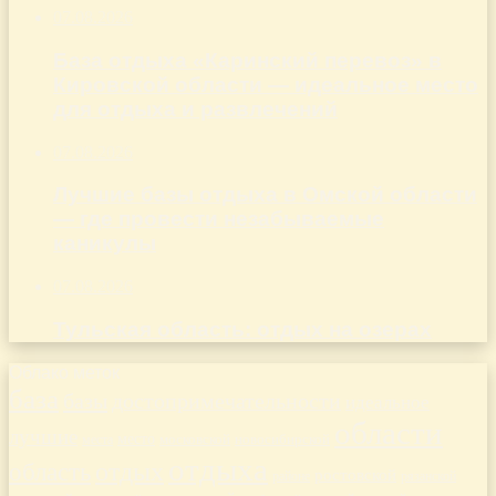
07.08.2026
База отдыха «Каринский перевоз» в
Кировской области — идеальное место
для отдыха и развлечений
07.08.2026
Лучшие базы отдыха в Омской области
— где провести незабываемые
каникулы
07.08.2026
Тульская область: отдых на озерах
Облако меток
база
базы
достопримечательности
идеальное
области
лучшие
место
новосибирской
места
московской
отдыха
отдых
область
ростовской
рязанской
районе