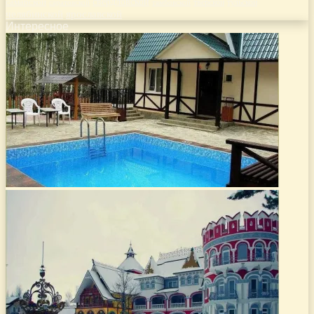
самарской
свердловской
тверской
саратовской
тульской
тамбовской
челябинской
ярославской
Интересное