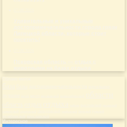
07.08.2026
Удивительные и уникальные
достопримечательности города грязи
Липецкой области, которые стоит
посетить!
07.08.2026
Псковская область — отдых с
животными на базах отдыха
Облако меток
база
базы
достопримечательности
идеальное
области
лучшие
место
новосибирской
места
московской
отдыха
отдых
область
ростовской
рязанской
районе
самарской
свердловской
тверской
саратовской
тульской
тамбовской
челябинской
ярославской
Интересное