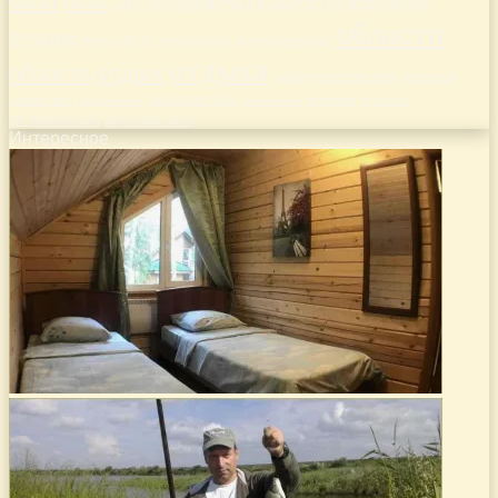
базы
достопримечательности
идеальное
области
лучшие
место
новосибирской
места
московской
отдыха
отдых
область
ростовской
рязанской
районе
самарской
свердловской
тверской
саратовской
тульской
тамбовской
челябинской
ярославской
Интересное