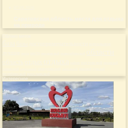
07.08.2026
Саратовская область места для отдыха
на природе
Облако меток
база
базы
достопримечательности
идеальное
области
лучшие
место
новосибирской
места
московской
отдыха
отдых
область
ростовской
рязанской
районе
самарской
свердловской
тверской
саратовской
тульской
тамбовской
челябинской
ярославской
Интересное