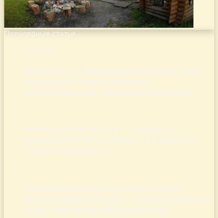
Популярные статьи
16.09.2024
Адмирал — Московская область база
отдыха для комфортного и
незабываемого времяпровождения
15.02.2023
Наши рекомендации — отдых в
прекрасной базе отдыха в Дубровке,
Рязанская область!
22.07.2024
Лучшие места для отдыха детей в
Московской области — где отправиться
всей семьей на незабываемые