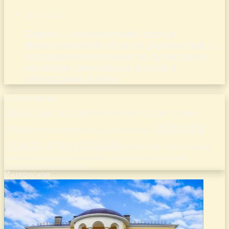
07.08.2026
Сергач — живописный город в
Нижегородской области, раскрытый —
достопримечательности, культурное
наследие, природные уголки и
интересные факты
Облако меток
база
базы
достопримечательности
идеальное
области
лучшие
место
новосибирской
места
московской
отдыха
отдых
область
ростовской
рязанской
районе
самарской
свердловской
тверской
саратовской
тульской
тамбовской
челябинской
ярославской
Интересное