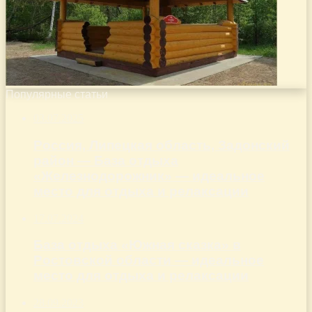
Популярные статьи
03.07.2025
Россия, Липецкая область, Задонский
район — База отдыха
«Железнодорожник» — идеальное
место для отдыха и релаксации
17.07.2024
База отдыха «Южная сказка» в
Ростовской области — идеальное
место для отдыха и релаксации
28.09.2023