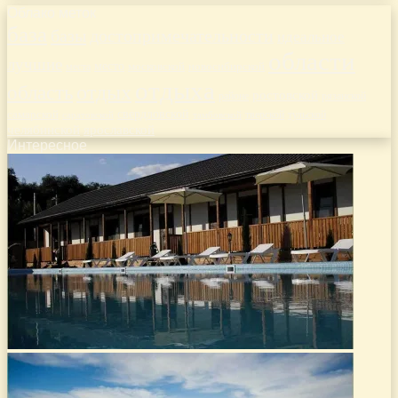
Облако меток
база
базы
достопримечательности
идеальное
области
лучшие
место
новосибирской
места
московской
отдыха
отдых
область
ростовской
рязанской
районе
самарской
свердловской
тверской
саратовской
тульской
тамбовской
ярославской
челябинской
Интересное