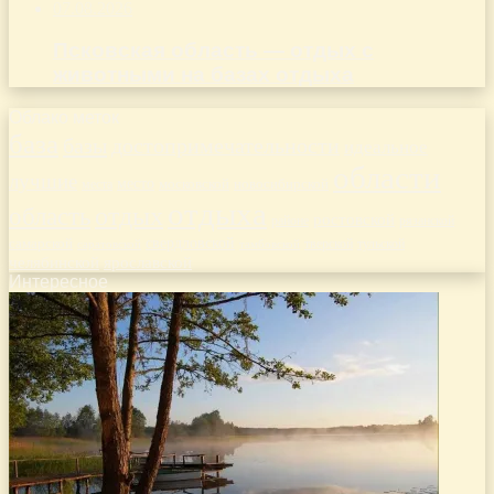
07.08.2026
Псковская область — отдых с
животными на базах отдыха
Облако меток
база
базы
достопримечательности
идеальное
области
лучшие
место
новосибирской
места
московской
отдыха
отдых
область
ростовской
рязанской
районе
самарской
свердловской
тверской
саратовской
тульской
тамбовской
челябинской
ярославской
Интересное