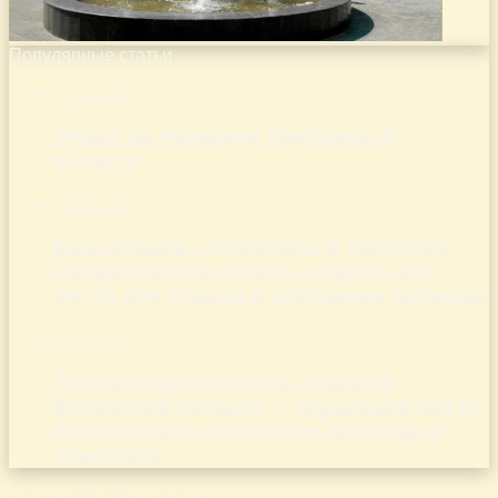
Популярные статьи
27.03.2026
Отдых на Челнавке Тамбовской
области
08.06.2026
База отдыха «Родничок» в Заречном,
Свердловская область: идеальное
место для отдыха в окружении природы
21.08.2024
Летучий корабль база отдыха в
Кировской области — идеальное место
для отпуска в окружении природы и
комфорта
© Copyright 2026, Aluda.ru