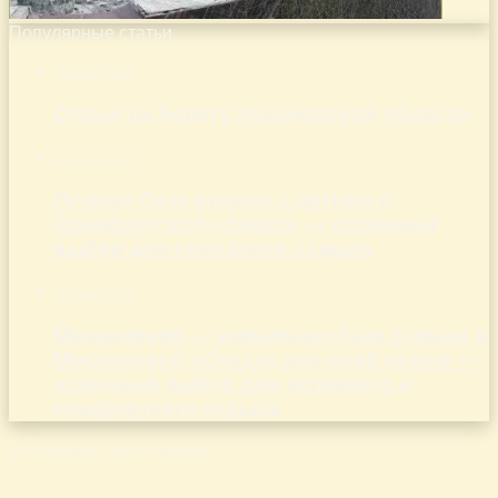
Популярные статьи
13.12.2022
Отдых на берегу Ульяновской области
15.12.2023
Лучшая база отдыха с детьми в
Оренбургской области — отличный
выбор для семейного отдыха
22.04.2025
Менделеево — идеальная база отдыха в
Московской области для всей семьи —
отличный выбор для активного и
комфортного отдыха
© Copyright 2026, Aluda.ru