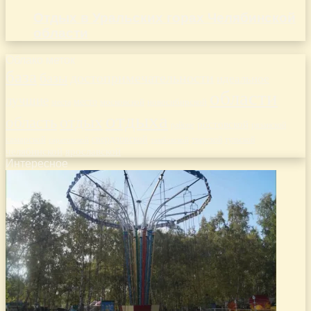
Отдых в Уральских горах Челябинской
области
Облако меток
база
базы
достопримечательности
идеальное
области
лучшие
место
новосибирской
места
московской
отдыха
отдых
область
ростовской
рязанской
районе
самарской
свердловской
тверской
саратовской
тульской
тамбовской
челябинской
ярославской
Интересное