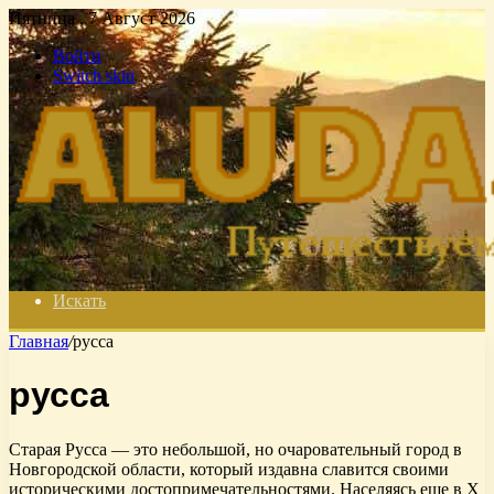
Пятница , 7 Август 2026
Войти
Switch skin
Искать
Главная
/
русса
русса
Старая Русса — это небольшой, но очаровательный город в
Новгородской области, который издавна славится своими
историческими достопримечательностями. Населяясь еще в X