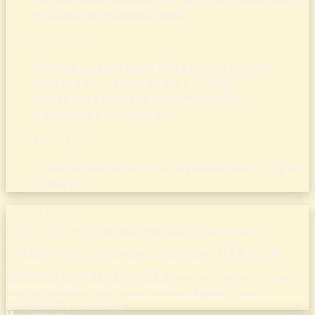
отдыха в родном крае
06.08.2026
Отдых с палаткой в Белгородской
области — лучшие места для
незабываемых приключений в
окружении природы
06.08.2026
Тюменская область: лучшие места для
отдыха
Облако меток
база
базы
достопримечательности
идеальное
области
лучшие
место
новосибирской
места
московской
отдыха
отдых
область
ростовской
рязанской
районе
самарской
свердловской
тверской
саратовской
тульской
тамбовской
челябинской
ярославской