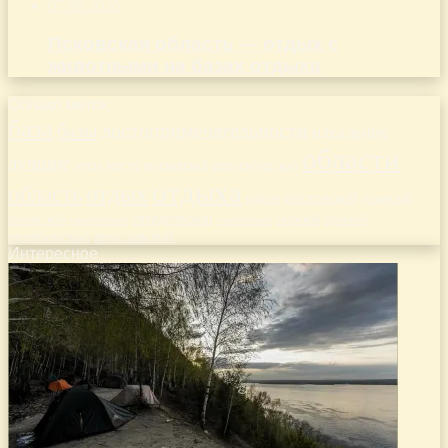
07.08.2026
Псковская область — отдых с
животными на базах отдыха
Облако меток
база
базы
достопримечательности
идеальное
области
лучшие
место
новосибирской
места
московской
отдыха
отдых
область
ростовской
рязанской
районе
самарской
свердловской
тверской
саратовской
тульской
тамбовской
челябинской
ярославской
Интересное