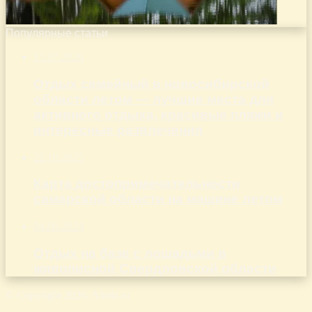
Популярные статьи
15.07.2026
Отдых семейный в новосибирской
области летом — лучшие места для
активного отдыха, красивые пляжи и
интересные развлечения
22.10.2025
Карта достопримечательности
самарской области на машине летом
04.06.2024
Отдых на базе с лошадьми в
живописной Свердловской области
© Copyright 2026, Aluda.ru