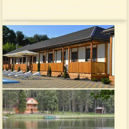
отдыха
отдых
область
ростовской
рязанской
районе
самарской
свердловской
тверской
саратовской
тульской
тамбовской
челябинской
ярославской
Интересное