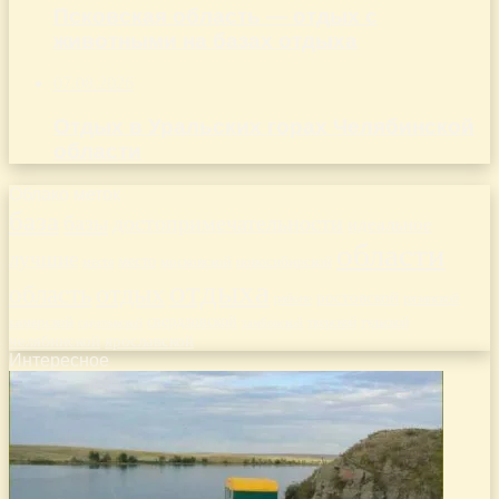
Псковская область — отдых с
животными на базах отдыха
07.08.2026
Отдых в Уральских горах Челябинской
области
Облако меток
база
базы
достопримечательности
идеальное
области
лучшие
место
новосибирской
места
московской
отдыха
отдых
область
ростовской
рязанской
районе
самарской
свердловской
тверской
саратовской
тульской
тамбовской
челябинской
ярославской
Интересное