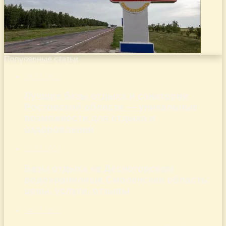
Популярные статьи
29.01.2025
Лучшие базы отдыха и санатории
Ростовской области — уникальные
возможности для отдыха и
оздоровления
12.02.2024
Базы отдыха на Десногорском
водохранилище Смоленская область:
цены, услуги, отзывы
14.07.2025