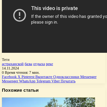
Теги
астраханской
базы
отдыха
реке
14.11.2024
0
Время чтения: 7 мин.
Facebook
X
Pinterest
Вконтакте
Одноклассники
Messenger
Messenger
WhatsApp
Telegram
Viber
Печатать
Похожие статьи