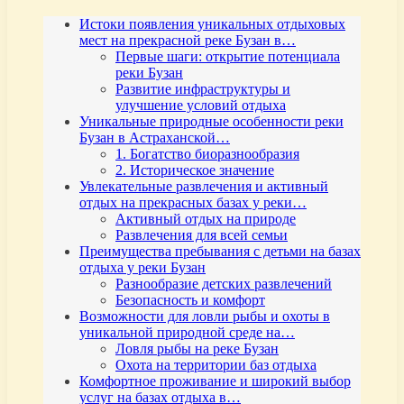
Истоки появления уникальных отдыховых
мест на прекрасной реке Бузан в…
Первые шаги: открытие потенциала
реки Бузан
Развитие инфраструктуры и
улучшение условий отдыха
Уникальные природные особенности реки
Бузан в Астраханской…
1. Богатство биоразнообразия
2. Историческое значение
Увлекательные развлечения и активный
отдых на прекрасных базах у реки…
Активный отдых на природе
Развлечения для всей семьи
Преимущества пребывания с детьми на базах
отдыха у реки Бузан
Разнообразие детских развлечений
Безопасность и комфорт
Возможности для ловли рыбы и охоты в
уникальной природной среде на…
Ловля рыбы на реке Бузан
Охота на территории баз отдыха
Комфортное проживание и широкий выбор
услуг на базах отдыха в…