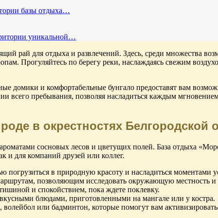
итории базы отдыха…
рритории уникальной…
оящий рай для отдыха и развлечений. Здесь, среди множества воз
пам. Прогуляйтесь по берегу реки, наслаждаясь свежим воздух
ные домики и комфортабельные бунгало предоставят вам возможн
нии всего пребывания, позволяя насладиться каждым мгновением
роде в окрестностях Белгородской 
ароматами сосновых лесов и цветущих полей. База отдыха «Мор
к и для компаний друзей или коллег.
ю погрузиться в природную красоту и насладиться моментами у
аршрутам, позволяющим исследовать окружающую местность и п
я тишиной и спокойствием, пока ждете поклевку.
 вкусными блюдами, приготовленными на мангале или у костра.
, волейбол или бадминтон, которые помогут вам активизироватьс