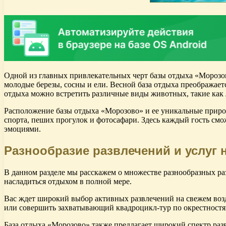
Одной из главных привлекательных черт базы отдыха «Морозов
молодые березы, сосны и ели. Весной база отдыха преображает
отдыха можно встретить различные виды животных, такие как 
Расположение базы отдыха «Морозово» и ее уникальные природ
спорта, пеших прогулок и фотосафари. Здесь каждый гость см
эмоциями.
Разнообразие развлечений и услуг
В данном разделе мы расскажем о множестве разнообразных раз
насладиться отдыхом в полной мере.
Вас ждет широкий выбор активных развлечений на свежем возд
или совершить захватывающий квадроцикл-тур по окрестностям
База отдыха «Морозово» также предлагает широкий спектр раз