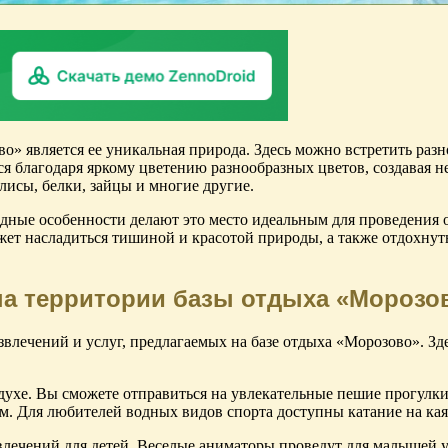
о» является ее уникальная природа. Здесь можно встретить ра
ся благодаря яркому цветению разнообразных цветов, создавая 
лисы, белки, зайцы и многие другие.
ные особенности делают это место идеальным для проведения о
ожет насладиться тишиной и красотой природы, а также отдохнут
 на территории базы отдыха «Морозо
влечений и услуг, предлагаемых на базе отдыха «Морозово». Зде
ухе. Вы сможете отправиться на увлекательные пешие прогулки
. Для любителей водных видов спорта доступны катание на кая
влечений для детей. Веселые аниматоры проведут для малышей у