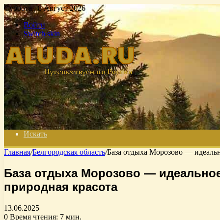
Суббота , 8 Август 2026
Войти
Switch skin
Искать
Главная
/
Белгородская область
/
База отдыха Морозово — идеально
База отдыха Морозово — идеальное
природная красота
13.06.2025
0
Время чтения: 7 мин.