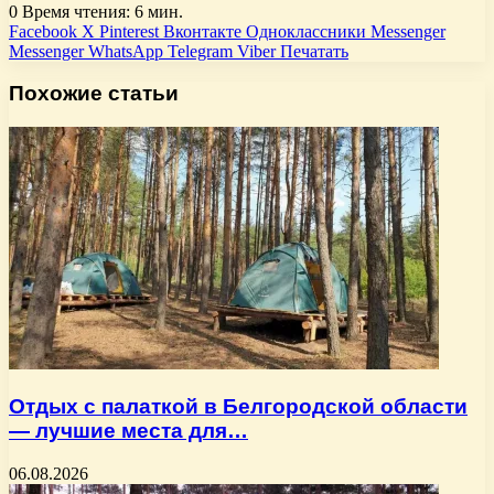
0
Время чтения: 6 мин.
Facebook
X
Pinterest
Вконтакте
Одноклассники
Messenger
Messenger
WhatsApp
Telegram
Viber
Печатать
Похожие статьи
Отдых с палаткой в Белгородской области
— лучшие места для…
06.08.2026