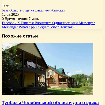
Теги
база
область
отдыха
факел
челябинская
12.03.2025
0
Время чтения: 7 мин.
Facebook
X
Pinterest
Вконтакте
Одноклассники
Messenger
Messenger
WhatsApp
Telegram
Viber
Печатать
Похожие статьи
Турбазы Челябинской области для отдыха