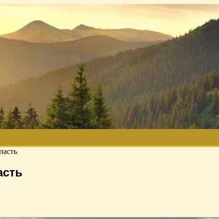
ласть
асть