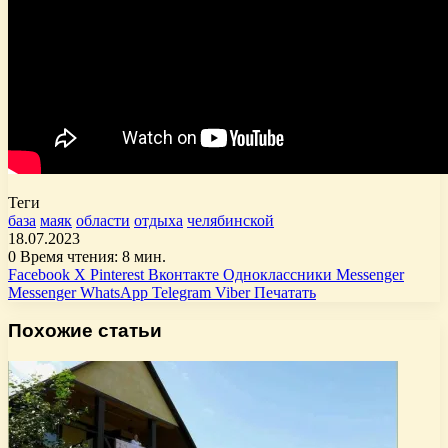
Теги
база
маяк
области
отдыха
челябинской
18.07.2023
0
Время чтения: 8 мин.
Facebook
X
Pinterest
Вконтакте
Одноклассники
Messenger
Messenger
WhatsApp
Telegram
Viber
Печатать
Похожие статьи