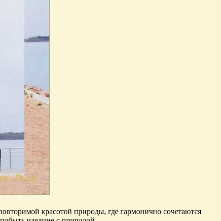
повторимой красотой природы, где гармонично сочетаются
 побыть наедине с природой.