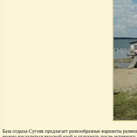
База отдыха Сугояк предлагает разнообразные варианты размещ
можно насладиться вкусной едой и отдохнуть после активного 