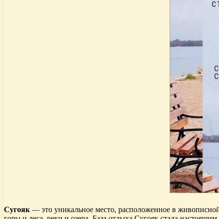
Сугояк
— это уникальное место, расположенное в живописной 
горы и леса, реки и озера. База отдыха Сугояк стала настоящи