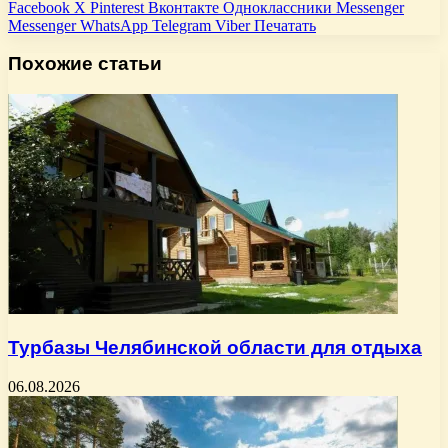
Facebook
X
Pinterest
Вконтакте
Одноклассники
Messenger
Messenger
WhatsApp
Telegram
Viber
Печатать
Похожие статьи
Турбазы Челябинской области для отдыха
06.08.2026