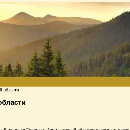
й области
области
й на стыке Европы и Азии, который обладает огромным потенц