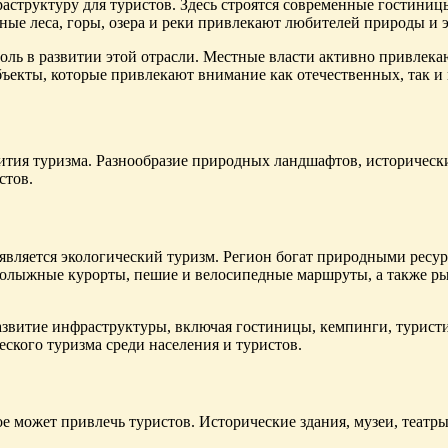
раструктуру для туристов. Здесь строятся современные гостини
ные леса, горы, озера и реки привлекают любителей природы и 
ль в развитии этой отрасли. Местные власти активно привлекаю
бъекты, которые привлекают внимание как отечественных, так и
ития туризма. Разнообразие природных ландшафтов, исторически
стов.
является экологический туризм. Регион богат природными ресурс
рнолыжные курорты, пешие и велосипедные маршруты, а также р
развитие инфраструктуры, включая гостиницы, кемпинги, турис
ского туризма среди населения и туристов.
рое может привлечь туристов. Исторические здания, музеи, теат