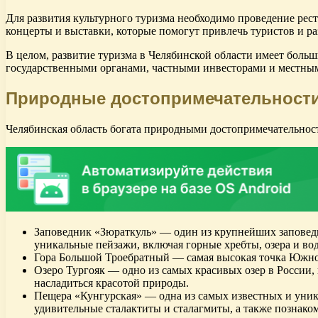
Для развития культурного туризма необходимо проведение рес
концерты и выставки, которые помогут привлечь туристов и р
В целом, развитие туризма в Челябинской области имеет боль
государственными органами, частными инвесторами и местным 
Природные достопримечательност
Челябинская область богата природными достопримечательност
Заповедник «Зюраткуль» — один из крупнейших заповедн
уникальные пейзажи, включая горные хребты, озера и во
Гора Большой Троебратный — самая высокая точка Южног
Озеро Тургояк — одно из самых красивых озер в России,
насладиться красотой природы.
Пещера «Кунгурская» — одна из самых известных и уник
удивительные сталактиты и сталагмиты, а также познаком