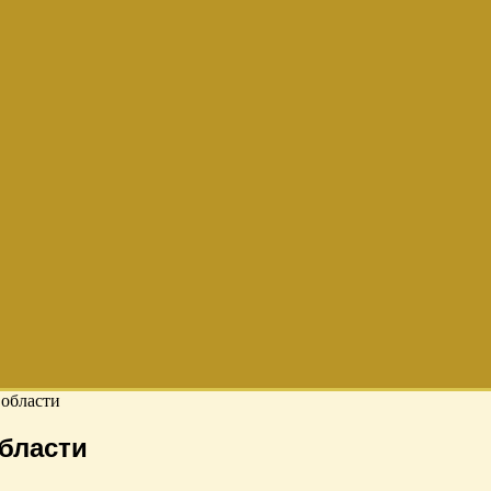
 области
бласти