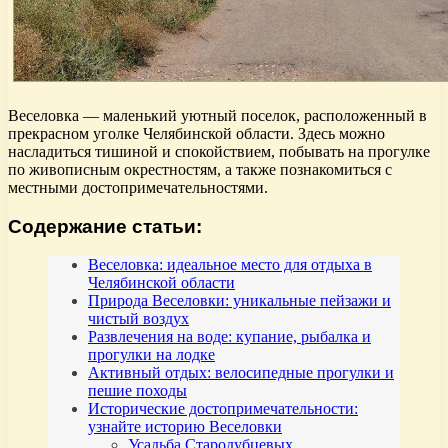
Веселовка — маленький уютный поселок, расположенный в
прекрасном уголке Челябинской области. Здесь можно
насладиться тишиной и спокойствием, побывать на прогулке
по живописным окрестностям, а также познакомиться с
местными достопримечательностями.
Содержание статьи:
Веселовка: идеальное место для отдыха в
Челябинской области
Природа Веселовки: уникальные пейзажи и
чистый воздух
Развлечения на воде: купание, рыбалка и
прогулки на лодке
Активный отдых: велосипедные прогулки и
пешие походы
Исторические достопримечательности:
узнайте историю Веселовки
Усадьба Стародубцевых