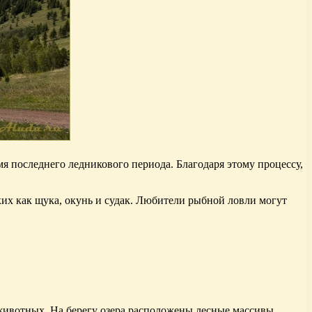
мя последнего ледникового периода. Благодаря этому процессу,
аких как щука, окунь и судак. Любители рыбной ловли могут
животных. На берегу озера расположены лесные массивы,