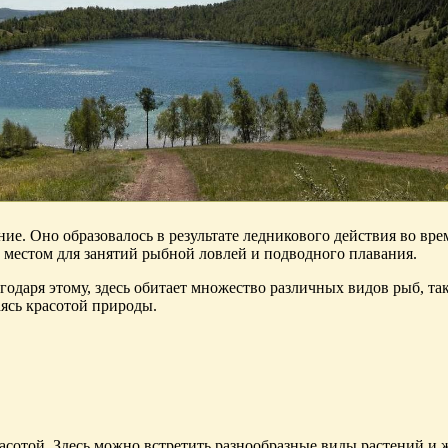
ие. Оно образовалось в результате ледникового действия во вре
м местом для занятий рыбной ловлей и подводного плавания.
агодаря этому, здесь обитает множество различных видов рыб, т
аясь красотой природы.
асотой. Здесь можно встретить разнообразные виды растений и 