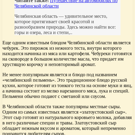
Читайте также:
Путешествие на автомобилях по
Челябинской области
Челябинская область — удивительное место,
которое притягивает своей красотой и
разнообразием природы. Здесь можно найти все:
горы и озера, леса и степи,..
Еще одним известным блюдом Челябинской области является
чебурек. Это пирожок из нежного теста, внутри которого
находится начинка из мяса или картофеля. Чебуреки готовятся
на сковороде в большом количестве масла, что придает им
хрустящую корочку и неповторимый аромат.
Не менее популярным является и блюдо под названием
«челябинский пельмень». Это традиционное блюдо русской
кухни, которое готовят из тонкого теста на основе муки и яиц,
а начинка состоит из мелко нарезанного мяса, лука и специй.
Пельмени обычно подают с сметаной или соусом.
В Челябинской области также популярны местные сыры.
Одним из самых известных является «златоустовский сыр».
Этот сыр готовят из натурального коровьего молока, добавляя
в него различные специи и травы. Златоустовский сыр
обладает нежным вкусом и ароматом, который непременно
понравится любителям сыров.