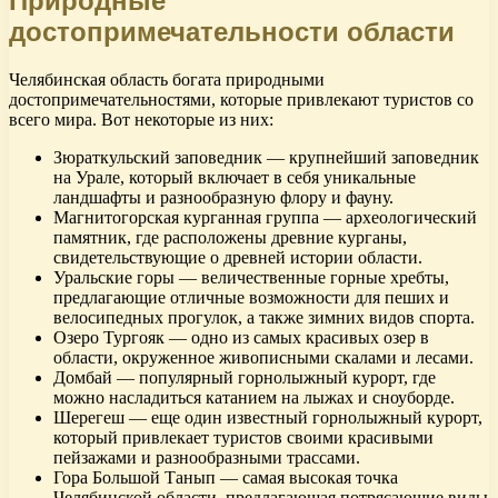
Природные
достопримечательности области
Челябинская область богата природными
достопримечательностями, которые привлекают туристов со
всего мира. Вот некоторые из них:
Зюраткульский заповедник — крупнейший заповедник
на Урале, который включает в себя уникальные
ландшафты и разнообразную флору и фауну.
Магнитогорская курганная группа — археологический
памятник, где расположены древние курганы,
свидетельствующие о древней истории области.
Уральские горы — величественные горные хребты,
предлагающие отличные возможности для пеших и
велосипедных прогулок, а также зимних видов спорта.
Озеро Тургояк — одно из самых красивых озер в
области, окруженное живописными скалами и лесами.
Домбай — популярный горнолыжный курорт, где
можно насладиться катанием на лыжах и сноуборде.
Шерегеш — еще один известный горнолыжный курорт,
который привлекает туристов своими красивыми
пейзажами и разнообразными трассами.
Гора Большой Танып — самая высокая точка
Челябинской области, предлагающая потрясающие виды