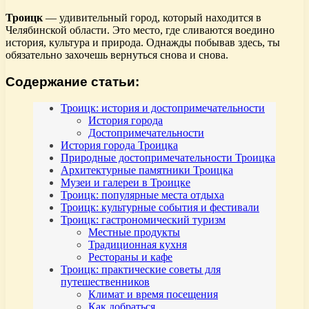
Троицк
— удивительный город, который находится в
Челябинской области. Это место, где сливаются воедино
история, культура и природа. Однажды побывав здесь, ты
обязательно захочешь вернуться снова и снова.
Содержание статьи:
Троицк: история и достопримечательности
История города
Достопримечательности
История города Троицка
Природные достопримечательности Троицка
Архитектурные памятники Троицка
Музеи и галереи в Троицке
Троицк: популярные места отдыха
Троицк: культурные события и фестивали
Троицк: гастрономический туризм
Местные продукты
Традиционная кухня
Рестораны и кафе
Троицк: практические советы для
путешественников
Климат и время посещения
Как добраться