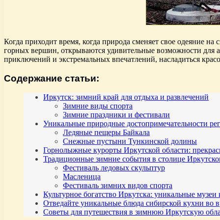
Когда приходит время, когда природа сменяет свое одеяние на
горных вершин, открываются удивительные возможности для ак
приключений и экстремальных впечатлений, насладиться красо
Содержание статьи:
Иркутск: зимний край для отдыха и развлечений
Зимние виды спорта
Зимние праздники и фестивали
Уникальные природные достопримечательности ре
Ледяные пещеры Байкала
Снежные пустыни Тункинской долины
Горнолыжные курорты Иркутской области: прекра
Традиционные зимние события в столице Иркутско
Фестиваль ледовых скульптур
Масленица
Фестиваль зимних видов спорта
Культурное богатство Иркутска: уникальные музеи
Отведайте уникальные блюда сибирской кухни во 
Советы для путешествия в зимнюю Иркутскую обла