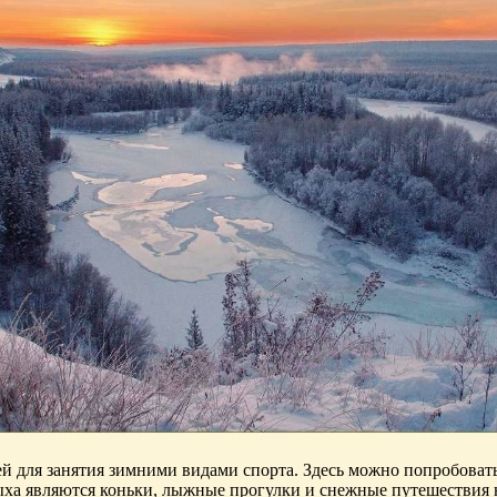
й для занятия зимними видами спорта. Здесь можно попробоват
ха являются коньки, лыжные прогулки и снежные путешествия н