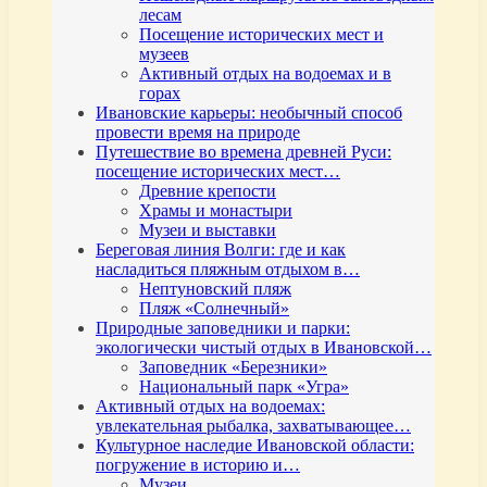
лесам
Посещение исторических мест и
музеев
Активный отдых на водоемах и в
горах
Ивановские карьеры: необычный способ
провести время на природе
Путешествие во времена древней Руси:
посещение исторических мест…
Древние крепости
Храмы и монастыри
Музеи и выставки
Береговая линия Волги: где и как
насладиться пляжным отдыхом в…
Нептуновский пляж
Пляж «Солнечный»
Природные заповедники и парки:
экологически чистый отдых в Ивановской…
Заповедник «Березники»
Национальный парк «Угра»
Активный отдых на водоемах:
увлекательная рыбалка, захватывающее…
Культурное наследие Ивановской области:
погружение в историю и…
Музеи