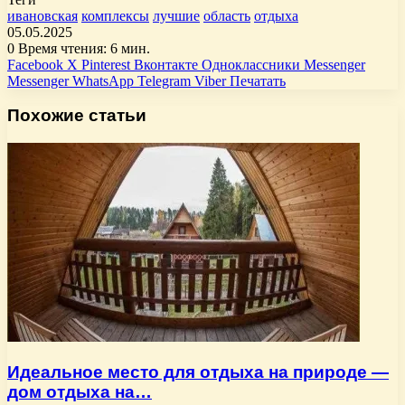
ивановская
комплексы
лучшие
область
отдыха
05.05.2025
0
Время чтения: 6 мин.
Facebook
X
Pinterest
Вконтакте
Одноклассники
Messenger
Messenger
WhatsApp
Telegram
Viber
Печатать
Похожие статьи
Идеальное место для отдыха на природе —
дом отдыха на…