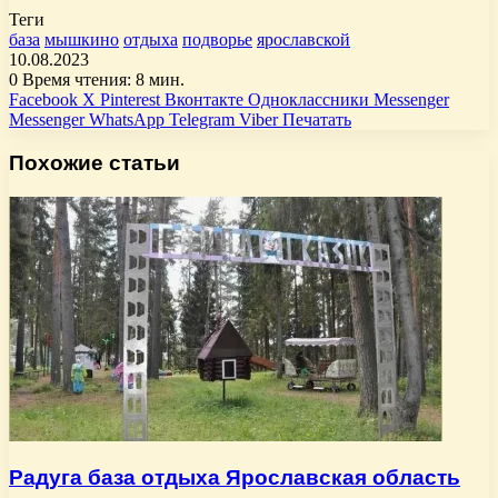
Теги
база
мышкино
отдыха
подворье
ярославской
10.08.2023
0
Время чтения: 8 мин.
Facebook
X
Pinterest
Вконтакте
Одноклассники
Messenger
Messenger
WhatsApp
Telegram
Viber
Печатать
Похожие статьи
Радуга база отдыха Ярославская область