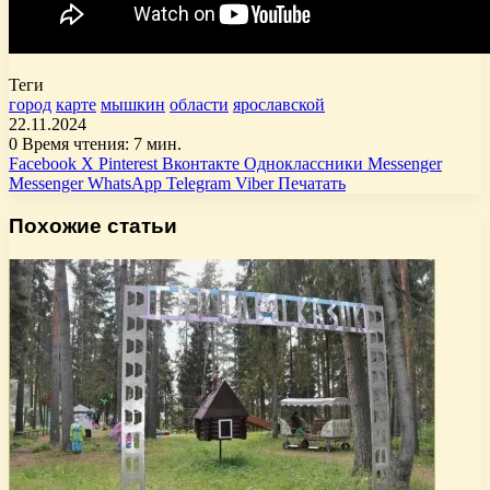
Теги
город
карте
мышкин
области
ярославской
22.11.2024
0
Время чтения: 7 мин.
Facebook
X
Pinterest
Вконтакте
Одноклассники
Messenger
Messenger
WhatsApp
Telegram
Viber
Печатать
Похожие статьи