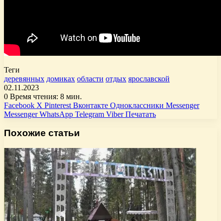
Теги
деревянных
домиках
области
отдых
ярославской
02.11.2023
0
Время чтения: 8 мин.
Facebook
X
Pinterest
Вконтакте
Одноклассники
Messenger
Messenger
WhatsApp
Telegram
Viber
Печатать
Похожие статьи