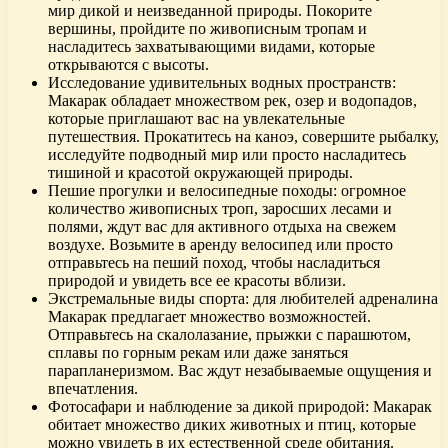
мир дикой и неизведанной природы. Покорите
вершины, пройдите по живописным тропам и
насладитесь захватывающими видами, которые
открываются с высоты.
Исследование удивительных водных пространств:
Макарак обладает множеством рек, озер и водопадов,
которые приглашают вас на увлекательные
путешествия. Прокатитесь на каноэ, совершите рыбалку,
исследуйте подводный мир или просто насладитесь
тишиной и красотой окружающей природы.
Пешие прогулки и велосипедные походы: огромное
количество живописных троп, заросших лесами и
полями, ждут вас для активного отдыха на свежем
воздухе. Возьмите в аренду велосипед или просто
отправьтесь на пеший поход, чтобы насладиться
природой и увидеть все ее красоты вблизи.
Экстремальные виды спорта: для любителей адреналина
Макарак предлагает множество возможностей.
Отправьтесь на скалолазание, прыжки с парашютом,
сплавы по горным рекам или даже заняться
парапланеризмом. Вас ждут незабываемые ощущения и
впечатления.
Фотосафари и наблюдение за дикой природой: Макарак
обитает множество диких животных и птиц, которые
можно увидеть в их естественной среде обитания.