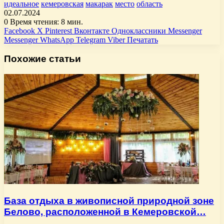
идеальное
кемеровская
макарак
место
область
02.07.2024
0
Время чтения: 8 мин.
Facebook
X
Pinterest
Вконтакте
Одноклассники
Messenger
Messenger
WhatsApp
Telegram
Viber
Печатать
Похожие статьи
База отдыха в живописной природной зоне
Белово, расположенной в Кемеровской…