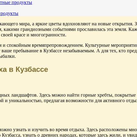
стные продукты
продукты
жающего мира, а яркие цветы вдохновляют на новые открытия. 
м, какими грандиозными событиями прославилась эта земля. Каж
 своей красе и многогранности.
 и спокойным времяпрепровождением. Культурные мероприятия,
ваше пребывание в Кузбассе незабываемым. А для тех, кто предп
ыбалки.
а в Кузбассе
одных ландшафтов. Здесь можно найти горные хребты, покрытые
ой и уникальностью, предлагая возможности для активного отды
можно узнать и изучить во время отдыха. Здесь расположены мн
 Кузбасса, узнать о древних народах, которые здесь жили, и ув