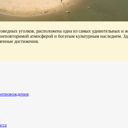
аповедных уголков, расположена одна из самых удивительных и 
еповторимой атмосферой и богатым культурным наследием. Здес
менные достижения.
репровождения
е
асса