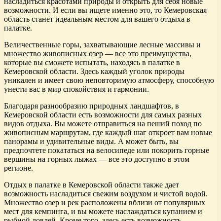
насладиться красотами природы и открыть для себя новые
возможности. И если вы ищете именно это, то Кемеровская
область станет идеальным местом для вашего отдыха в
палатке.
Величественные горы, захватывающие лесные массивы и
множество живописных озер — все это преимущества,
которые вы сможете испытать, находясь в палатке в
Кемеровской области. Здесь каждый уголок природы
уникален и имеет свою неповторимую атмосферу, способную
унести вас в мир спокойствия и гармонии.
Благодаря разнообразию природных ландшафтов, в
Кемеровской области есть возможности для самых разных
видов отдыха. Вы можете отправиться на пеший поход по
живописным маршрутам, где каждый шаг откроет вам новые
панорамы и удивительные виды. А может быть, вы
предпочтете покататься на велосипеде или покорить горные
вершины на горных лыжах — все это доступно в этом
регионе.
Отдых в палатке в Кемеровской области также дает
возможность насладиться свежим воздухом и чистой водой.
Множество озер и рек расположены вблизи от популярных
мест для кемпинга, и вы можете наслаждаться купанием и
рыбной ловлей. Кроме того, здесь есть возможность