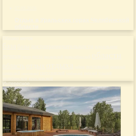
07.08.2026
Отдых в Уральских горах Челябинской
области
Облако меток
база
базы
достопримечательности
идеальное
области
лучшие
место
новосибирской
места
московской
отдыха
отдых
область
ростовской
рязанской
районе
самарской
свердловской
тверской
саратовской
тульской
тамбовской
челябинской
ярославской
Интересное