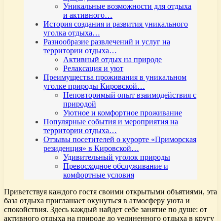
Уникальные возможности для отдыха
и активного…
История создания и развития уникального
уголка отдыха…
Разнообразие развлечений и услуг на
территории отдыха…
Активный отдых на природе
Релаксация и уют
Преимущества проживания в уникальном
уголке природы Кировской…
Неповторимый опыт взаимодействия с
природой
Уютное и комфортное проживание
Популярные события и мероприятия на
территории отдыха…
Отзывы посетителей о курорте «Приморская
резиденция» в Кировской…
Удивительный уголок природы
Превосходное обслуживание и
комфортные условия
Приветствуя каждого гостя своими открытыми объятиями, эта
база отдыха приглашает окунуться в атмосферу уюта и
спокойствия. Здесь каждый найдет себе занятие по душе: от
активного отдыха на природе до уединенного отдыха в кругу