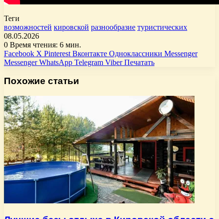
Теги
возможностей
кировской
разнообразие
туристических
08.05.2026
0
Время чтения: 6 мин.
Facebook
X
Pinterest
Вконтакте
Одноклассники
Messenger
Messenger
WhatsApp
Telegram
Viber
Печатать
Похожие статьи