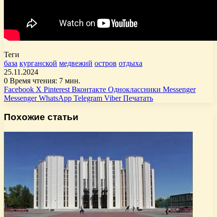
Теги
база
курганской
медвежий
остров
отдыха
25.11.2024
0
Время чтения: 7 мин.
Facebook
X
Pinterest
Вконтакте
Одноклассники
Messenger
Messenger
WhatsApp
Telegram
Viber
Печатать
Похожие статьи