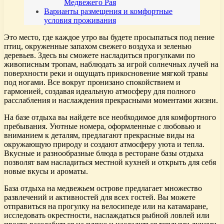
Медвежего Рая
Варианты размещения и комфортные
условия проживания
Это место, где каждое утро вы будете просыпаться под пение
птиц, окруженные запахом свежего воздуха и зеленью
деревьев. Здесь вы сможете насладиться прогулками по
живописным тропам, наблюдать за игрой солнечных лучей на
поверхности реки и ощущать прикосновение мягкой травы
под ногами. Все вокруг пронизано спокойствием и
гармонией, создавая идеальную атмосферу для полного
расслабления и наслаждения прекрасными моментами жизни.
На базе отдыха вы найдете все необходимое для комфортного
пребывания. Уютные номера, оформленные с любовью и
вниманием к деталям, предлагают прекрасные виды на
окружающую природу и создают атмосферу уюта и тепла.
Вкусные и разнообразные блюда в ресторане базы отдыха
позволят вам насладиться местной кухней и открыть для себя
новые вкусы и ароматы.
База отдыха на медвежьем острове предлагает множество
развлечений и активностей для всех гостей. Вы можете
отправиться на прогулку на велосипеде или на катамаране,
исследовать окрестности, наслаждаться рыбной ловлей или