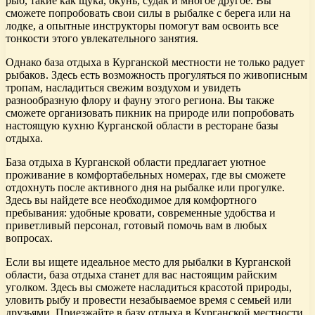
рыб, такие как щука, окунь, судак и многое другое. Вы
сможете попробовать свои силы в рыбалке с берега или на
лодке, а опытные инструкторы помогут вам освоить все
тонкости этого увлекательного занятия.
Однако база отдыха в Курганской местности не только радует
рыбаков. Здесь есть возможность прогуляться по живописным
тропам, насладиться свежим воздухом и увидеть
разнообразную флору и фауну этого региона. Вы также
сможете организовать пикник на природе или попробовать
настоящую кухню Курганской области в ресторане базы
отдыха.
База отдыха в Курганской области предлагает уютное
проживание в комфортабельных номерах, где вы сможете
отдохнуть после активного дня на рыбалке или прогулке.
Здесь вы найдете все необходимое для комфортного
пребывания: удобные кровати, современные удобства и
приветливый персонал, готовый помочь вам в любых
вопросах.
Если вы ищете идеальное место для рыбалки в Курганской
области, база отдыха станет для вас настоящим райским
уголком. Здесь вы сможете насладиться красотой природы,
уловить рыбу и провести незабываемое время с семьей или
друзьями. Приезжайте в базу отдыха в Курганской местности