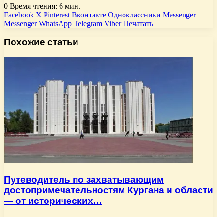
0
Время чтения: 6 мин.
Facebook
X
Pinterest
Вконтакте
Одноклассники
Messenger
Messenger
WhatsApp
Telegram
Viber
Печатать
Похожие статьи
Путеводитель по захватывающим
достопримечательностям Кургана и области
— от исторических…